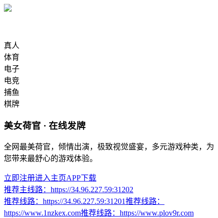
真人
体育
电子
电竞
捕鱼
棋牌
美女荷官 · 在线发牌
全网最美荷官，倾情出演，极致视觉盛宴，多元游戏种类，为
您带来最舒心的游戏体验。
立即注册
进入主页
APP下载
推荐主线路：
https://34.96.227.59:31202
推荐线路：
https://34.96.227.59:31201
推荐线路：
https://www.1nzkex.com
推荐线路：
https://www.plov9r.com