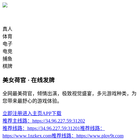
真人
体育
电子
电竞
捕鱼
棋牌
美女荷官 · 在线发牌
全网最美荷官，倾情出演，极致视觉盛宴，多元游戏种类，为
您带来最舒心的游戏体验。
立即注册
进入主页
APP下载
推荐主线路：
https://34.96.227.59:31202
推荐线路：
https://34.96.227.59:31201
推荐线路：
https://www.1nzkex.com
推荐线路：
https://www.plov9r.com