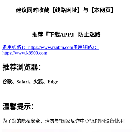
建议同时收藏【线路网址】与【本网页】
推荐『下载APP』 防止迷路
备用线路
1
：
https://www.rznbm.com
备用线路
2
：
https://www.k8900.com
推荐浏览器：
谷歌、Safari、火狐、Edge
温馨提示：
为了您的隐私安全，请勿与"国家反诈中心"APP同设备使用！